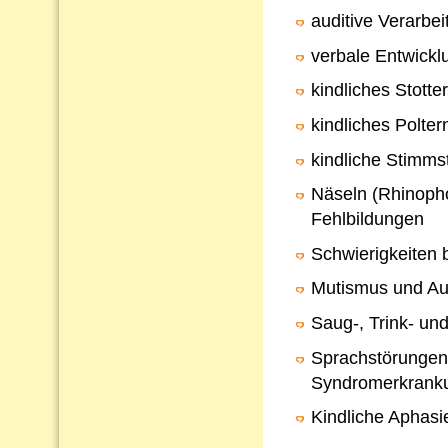
auditive Verarb
verbale Entwickl
kindliches Stotte
kindliches Polter
kindliche Stimms
Näseln (Rhinopho
Fehlbildungen
Schwierigkeiten 
Mutismus und Au
Saug-, Trink- un
Sprachstörungen
Syndromerkrank
Kindliche Aphasi