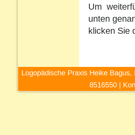
Um
weiterf
unten genan
klicken Sie 
Logopädische Praxis Heike Bagus, 
8516550 |
Kon