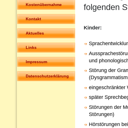
Kostenübernahme
folgenden S
Kontakt
Kinder:
Aktuelles
Sprachentwicklu
Links
Aussprachestörun
und phonologisc
Impressum
Störung der Gra
Datenschutzerklärung
(Dysgrammatism
eingeschränkter
später Sprechbeg
Störungen der Mu
Störungen)
Hörstörungen bei