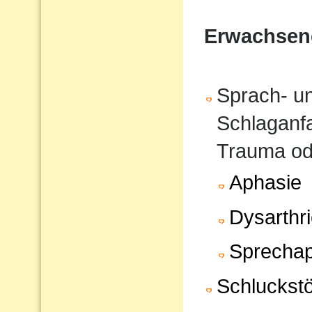
Erwachsen
Sprach- u
Schlaganfa
Trauma od
Aphasie
Dysarthr
Sprechap
Schluckst