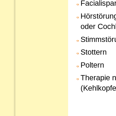
Facialispa
Hörstörun
oder Cochl
Stimmstör
Stottern
Poltern
Therapie 
(Kehlkopfe