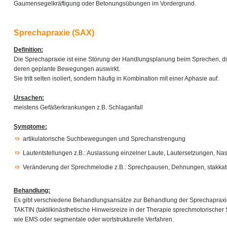
Gaumensegelkräftigung oder Betonungsübungen im Vordergrund.
Sprechapraxie (SAX)
Definition:
Die Sprechapraxie ist eine Störung der Handlungsplanung beim Sprechen, di
deren geplante Bewegungen auswirkt.
Sie tritt selten isoliert, sondern häufig in Kombination mit einer Aphasie auf.
Ursachen:
meistens Gefäßerkrankungen z.B. Schlaganfall
Symptome:
artikulatorische Suchbewegungen und Sprechanstrengung
Lautentstellungen z.B.: Auslassung einzelner Laute, Lautersetzungen, Na
Veränderung der Sprechmelodie z.B.: Sprechpausen, Dehnungen, stakkat
Behandlung:
Es gibt verschiedene Behandlungsansätze zur Behandlung der Sprechapraxie
TAKTIN (taktilkinästhetische Hinweisreize in der Therapie sprechmotorischer
wie EMS oder segmentale oder wortstrukturelle Verfahren.