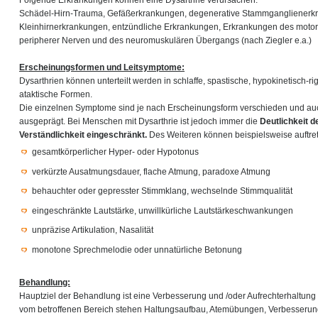
Schädel-Hirn-Trauma, Gefäßerkrankungen, degenerative Stammganglienerk
Kleinhirnerkrankungen, entzündliche Erkrankungen, Erkrankungen des moto
peripherer Nerven und des neuromuskulären Übergangs (nach Ziegler e.a.)
Erscheinungsformen und Leitsymptome:
Dysarthrien können unterteilt werden in schlaffe, spastische, hypokinetisch-r
ataktische Formen.
Die einzelnen Symptome sind je nach Erscheinungsform verschieden und auch
ausgeprägt. Bei Menschen mit Dysarthrie ist jedoch immer die
Deutlichkeit 
Verständlichkeit eingeschränkt.
Des Weiteren können beispielsweise auftre
gesamtkörperlicher Hyper- oder Hypotonus
verkürzte Ausatmungsdauer, flache Atmung, paradoxe Atmung
behauchter oder gepresster Stimmklang, wechselnde Stimmqualität
eingeschränkte Lautstärke, unwillkürliche Lautstärkeschwankungen
unpräzise Artikulation, Nasalität
monotone Sprechmelodie oder unnatürliche Betonung
Behandlung:
Hauptziel der Behandlung ist eine Verbesserung und /oder Aufrechterhaltung 
vom betroffenen Bereich stehen Haltungsaufbau, Atemübungen, Verbesserung