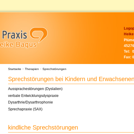
Logop
Heike
Plüme
45276
Tel:
Fax:
Startseite
>
Therapien
>
Sprechstörungen
Sprechstörungen bei Kindern und Erwachsene
Aussprachestörungen (Dyslalien)
verbale Entwicklungsdyspraxie
Dysarthrie/Dysarthrophonie
Sprechapraxie (SAX)
kindliche Sprechstörungen