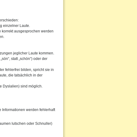
erschieden:
g einzelner Laute.
he korrekt ausgesprochen werden
en.
tzungen jeglicher Laute kommen.
sön“, statt „schön“) oder der
fehlerfrei bilden, spricht sie in
te, die tatsächlich in der
 Dyslalien) sind möglich.
Informationen werden fehlerhaft
aumen lutschen oder Schnuller)