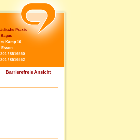
ädische Praxis
 Bagus
rs Kamp 10
 Essen
0201 / 8516550
0201 / 8516552
Barrierefreie Ansicht
n