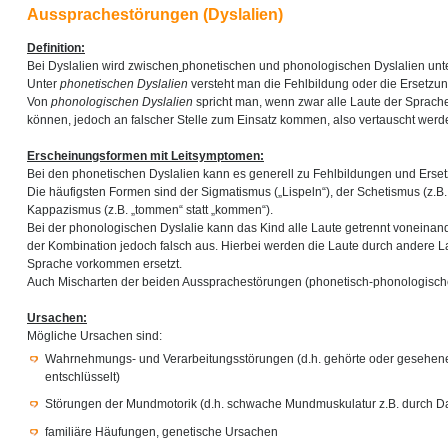
Aussprachestörungen (Dyslalien)
Definition:
Bei Dyslalien wird zwischen
phonetischen und phonologischen Dyslalien unt
Unter
phonetischen Dyslalien
versteht man die Fehlbildung oder die Ersetzun
Von
phonologischen Dyslalien
spricht man, wenn zwar alle Laute der Sprac
können, jedoch an falscher Stelle zum Einsatz kommen, also vertauscht werd
Erscheinungsformen mit Leitsymptomen:
Bei den phonetischen Dyslalien kann es generell zu Fehlbildungen und Erse
Die häufigsten Formen sind der Sigmatismus („Lispeln“), der Schetismus (z.B. „
Kappazismus (z.B. „tommen“ statt „kommen“).
Bei der phonologischen Dyslalie kann das Kind alle Laute getrennt voneinander 
der Kombination jedoch falsch aus. Hierbei werden die Laute durch andere Lau
Sprache vorkommen ersetzt.
Auch Mischarten der beiden Aussprachestörungen (phonetisch-phonologische
Ursachen:
Mögliche Ursachen sind:
Wahrnehmungs- und Verarbeitungsstörungen (d.h. gehörte oder gesehene 
entschlüsselt)
Störungen der Mundmotorik (d.h. schwache Mundmuskulatur z.B. durch D
familiäre Häufungen, genetische Ursachen