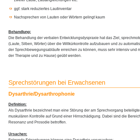
zweier Laute, Lautangleichungen etc.
ggf. stark reduziertes Lautinventar
Nachsprechen von Lauten oder Wörtern gelingt kaum
Behandlung:
Die Behandlung der verbalen Entwicklungsdyspraxie hat das Ziel, sprechmo
(Laute, Silben, Wörter) über die Willkürkontrolle aufzubauen und zu automati
der Sprechbewegungsabläufe erreichen zu können, muss sehr intensiv und m
der Therapie und zu Hause) geübt werden.
Sprechstörungen bei Erwachsenen
Dysarthrie/Dysarthrophonie
Definition:
Als Dysarthrie bezeichnet man eine Störung der am Sprechvorgang beteiligt
muskulären Kontrolle auf Grund einer Hirnschädigung. Dabei sind die Bereich
Resonanz und Prosodie betroffen.
Ursachen:
Folgende Erkrankungen können eine Dysarthrie verursachen: