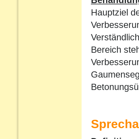
Hauptziel d
Verbesserun
Verständlic
Bereich ste
Verbesserun
Gaumensege
Betonungsü
Sprecha