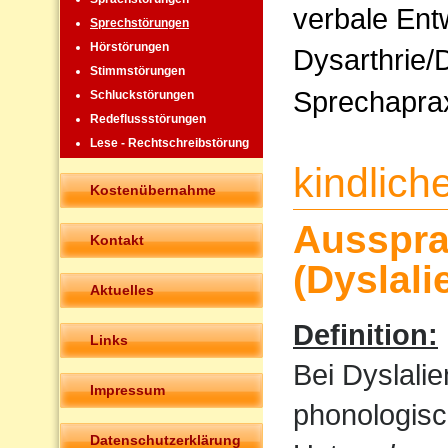
verbale Ent
Sprechstörungen
Hörstörungen
Dysarthrie/
Stimmstörungen
Sprechapra
Schluckstörungen
Redeflussstörungen
Lese - Rechtschreibstörung
kindlic
Kostenübernahme
Ausspra
Kontakt
(Dyslali
Aktuelles
Definition:
Links
Bei Dyslali
Impressum
phonologisc
Datenschutzerklärung