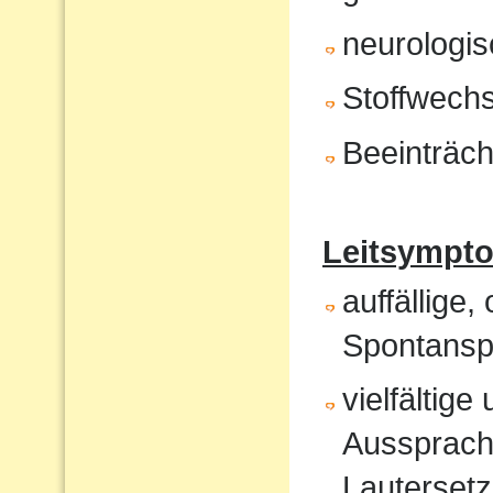
neurologis
Stoffwech
Beeinträch
Leitsympt
auffällige,
Spontansp
vielfältig
Aussprach
Lautersetz