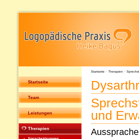
Startseite
>
Therapien
>
Sprechs
Dysarth
Startseite
Team
Sprechs
und Erw
Leistungen
Therapien
Ausspraches
Sprachstörungen