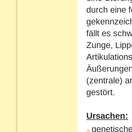
durch eine 
gekennzeich
fällt es sch
Zunge, Lipp
Artikulatio
Äußerungen w
(zentrale) a
gestört.
Ursachen:
genetisch