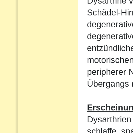
Dysarthrie 
Schädel-Hi
degenerati
degenerativ
entzündlich
motorische
peripherer 
Übergangs (
Erscheinu
Dysarthrien 
schlaffe, sp