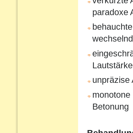
verkürzte
paradoxe 
behauchte
wechselnd
eingeschrä
Lautstärk
unpräzise A
monotone 
Betonung
Behandlun