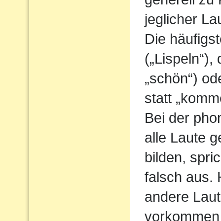
jeglicher L
Die häufigs
(„Lispeln“),
„schön“) od
statt „komm
Bei der pho
alle Laute g
bilden, spri
falsch aus.
andere Laute
vorkommen 