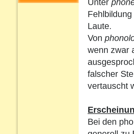
Unter
phone
Fehlbildung
Laute.
Von
phonolo
wenn zwar a
ausgesproc
falscher St
vertauscht 
Erscheinu
Bei den pho
generell zu